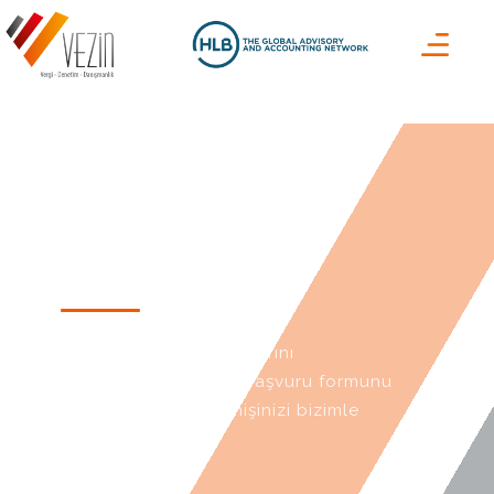
Kariyer Başvuru
Formu
Vezin’de kariyer fırsatlarını
değerlendirmek için başvuru formunu
doldurabilir, özgeçmişinizi bizimle
paylaşabilirsiniz.