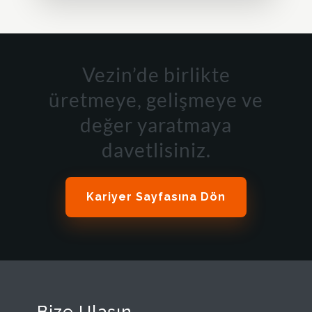
Vezin’de birlikte
üretmeye, gelişmeye ve
değer yaratmaya
davetlisiniz.
Kariyer Sayfasına Dön
Bize Ulaşın