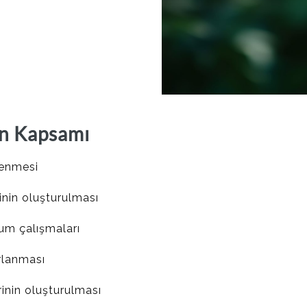
in Kapsamı
lenmesi
inin oluşturulması
um çalışmaları
ırlanması
rinin oluşturulması