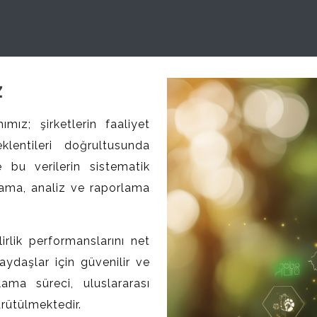
z
ız; şirketlerin faaliyet
klentileri doğrultusunda
ve bu verilerin sistematik
lama, analiz ve raporlama
.
lirlik performanslarını net
aydaşlar için güvenilir ve
lama süreci, uluslararası
ürütülmektedir.