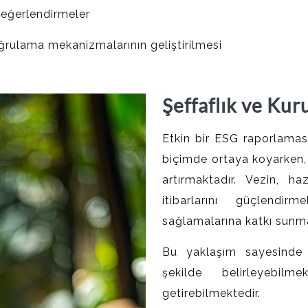
değerlendirmeler
oğrulama mekanizmalarının geliştirilmesi
Şeffaflık ve Kur
Etkin bir ESG raporlaması,
biçimde ortaya koyarken, 
artırmaktadır. Vezin, ha
itibarlarını güçlendir
sağlamalarına katkı sunma
Bu yaklaşım sayesinde şi
şekilde belirleyebilm
getirebilmektedir.