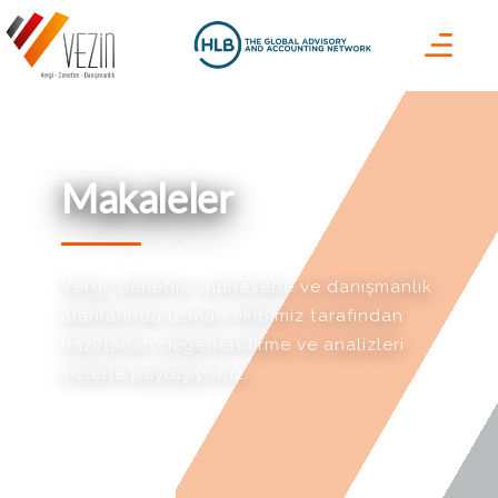
Makaleler
Vergi, denetim, muhasebe ve danışmanlık
alanlarında uzman ekibimiz tarafından
hazırlanan değerlendirme ve analizleri
sizlerle paylaşıyoruz.