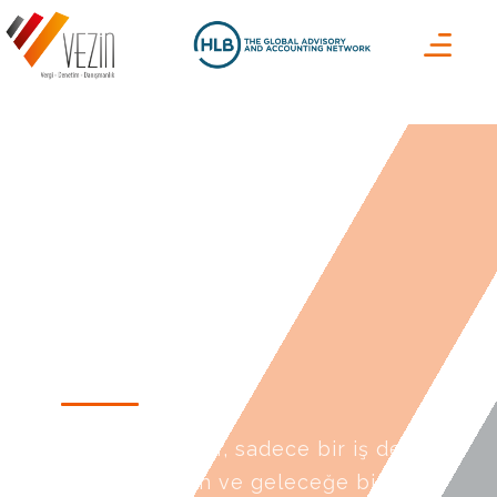
Kariyer
Vezin’de kariyer, sadece bir iş değil;
gelişim, güven ve geleceğe birlikte